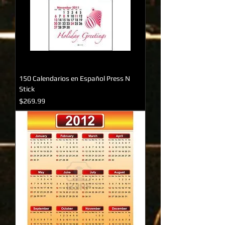
150 Calendarios en Español Press N
Stick
Precio
$269.99