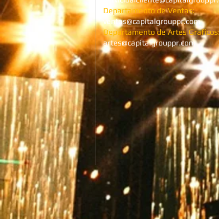
Departamento de Ventas:
ventas@capitalgrouppr.com
Departamento de Artes Graficos
artes@capitalgrouppr.com