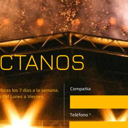
CTANOS
Compañia
 Horas los 7 dias a la semana.
5 PM Lunes a Viernes.
Teléfono
nte:
.com