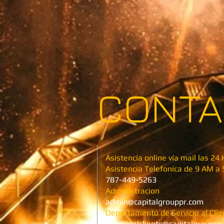
CONTA
Asistencia online vía mail las 24
Asistencia Telefonica de 9 AM a 
787-449-5263
Administracion
admin@capitalgrouppr.com
Departamento de Servicio al Clie
servicioalcliente@capitalgrouppr