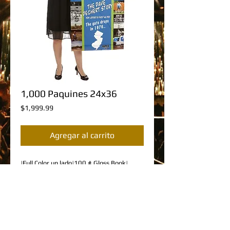
1,000 Paquines 24x36
Precio
$1,999.99
Agregar al carrito
|Full Color un lado|100 # Gloss Book| 
Entrega en todo PR|
Details
DESCRIPCION DEL PRODUCTO