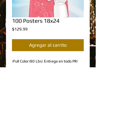
100 Posters 18x24
Precio
$129.99
Agregar al carrito
|Full Color|80 Lbs| Entrega en todo PR|
Details
DESCRIPCION DEL PRODUCTO
•100 Posters
•Tamaño 18"x 24" con margen de 0.25"
•Impresión Full Color
SIGUENOS:
•Cartulina de 80 Lbs
•No Incluye Arte Gráfico
•Entrega en 5 a 7 días laborables