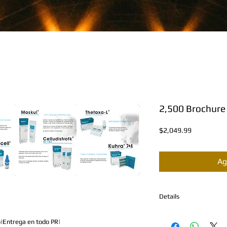
2,500 Brochure
Precio
$2,049.99
Ag
Details
DESCRIPCION DEL PR
o|Entrega en todo PR|