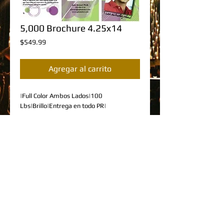
5,000 Brochure 4.25x14
Precio
$549.99
Agregar al carrito
|Full Color Ambos Lados|100 
Lbs|Brillo|Entrega en todo PR|
Details
DESCRIPCION DEL PRODUCTO
•5,000 Brochures
•Tamaño 4.25" x 14" Pulgadas con
margen de 0.25"
SIGUENOS:
•Incluye Doblado a la Mitad
•Impresión Full Color Ambos Lados
•Cartulina de 100 Lbs con brillo