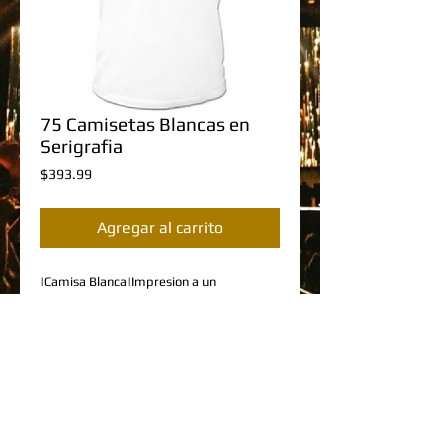
75 Camisetas Blancas en
Serigrafia
Precio
$393.99
Agregar al carrito
|Camisa Blanca|Impresion a un 
Color|Entrega en todo PR|
Details
DESCRIPCION DEL PRODUCTO
•75 Camisetas Blancas en Serigrafia