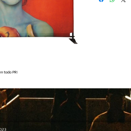
•Stand Banner Portabl
•Tamaño 4" x 4"
•Impresión Full Color 
•Material 13oz en vinyl
•Terminación Stand y B
instalado. Incluye cover
•No Incluye Arte Gráfic
•Tiempo de Producción
•Entrega en 5 días lab
•La orden debe ser rea
contrario será procesad
Este producto es ideal 
en todo PR| 
promociones de product
naturales, eventos y m
NOTA ACLARATORIA
Capital Group No se ha
enviado sin los parámet
•Artes sin Márgenes
•Artes Fuera de Resolu
ENTERTAINMENT INC. © 2023