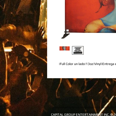
|Full Color un lado|13oz|Vinyl|Entrega 
CAPITAL GROUP 