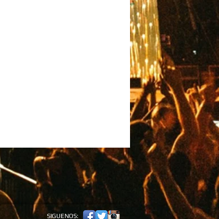
e
Un Lado
anner por separado, listo para ser
 negro para cargarlo.
o
 3 Días Laborables
orables
lizada antes de las 10AM de lo
a el próximo día laborable.
para exhibiciones, convenciones,
os de belleza, pasarelas, productos
ucho más.
ce responsable por arte gráfico
ros existentes.
ción
SIGUENOS: